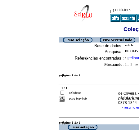
Coleç
Base de dados :
article
Pesquisa :
DE OLIVE
Refer�ncias encontradas :
refina
1
[
Mostrando:
1 .. 1
no f
p�gina 1 de 1
1 / 1
seleciona
de Oliveira 
nidulariu
para imprimir
0378-1844
resumo e
·
p�gina 1 de 1