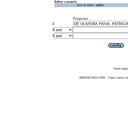
Refinar a pesquisa
Base de dados :
article
Pesquisar
1
2
3
Search engin
BIREME/OPAS/OMS - Centro Latino-Ame