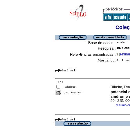
Coleç
Base de dados :
article
Pesquisa :
DE SOUSA
Refer�ncias encontradas :
refina
1
[
Mostrando:
1 .. 1
no f
p�gina 1 de 1
1 / 1
seleciona
Ribeiro, Eva
potencial 
para imprimir
sindrome 
50. ISSN 0
resumo e
·
p�gina 1 de 1