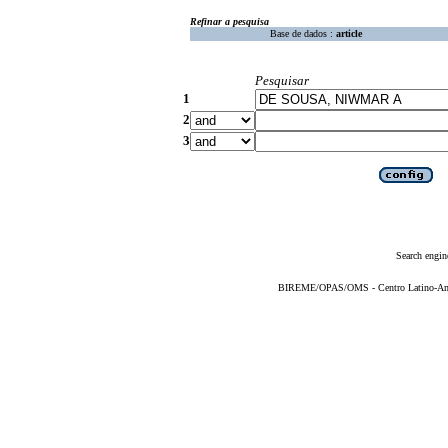
Refinar a pesquisa
Base de dados :
article
Pesquisar
1
2
3
Search engin
BIREME/OPAS/OMS - Centro Latino-Ame