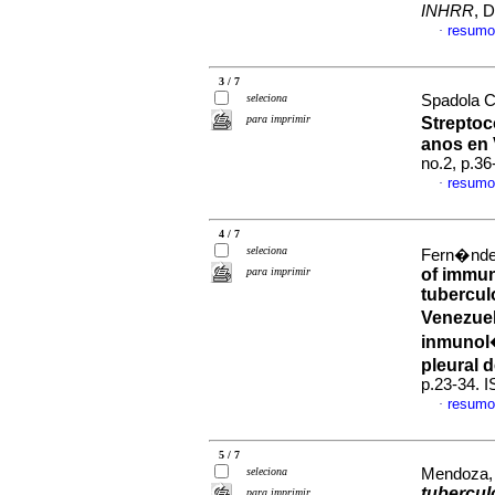
INHRR
, 
resumo
·
3 / 7
seleciona
Spadola C
para imprimir
Strepto
anos en
no.2, p.3
resumo
·
4 / 7
seleciona
Fern�ndez
para imprimir
of immun
tubercul
Venezue
inmunol�
pleural 
p.23-34. 
resumo
·
5 / 7
seleciona
Mendoza, 
tubercul
para imprimir