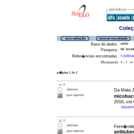
Coleç
Base de dados :
article
Pesquisa :
DE WAAR
Refer�ncias encontradas :
refina
7
[
Mostrando:
1 .. 7
no f
p�gina 1 de 1
1 / 7
seleciona
Da Mata J
para imprimir
micobact
2016, vol
resumo
·
2 / 7
seleciona
Fern�ndez
para imprimir
antitube