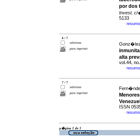
por dos 
Invest. c
5133
resumo
·
6 / 7
seleciona
Gonz�lez,
para imprimir
inmunit
alta prev
vol.44, n
resumo
·
7 / 7
seleciona
Fern�ndez
para imprimir
Menores
Venezue
ISSN 053
resumo
·
p�gina 1 de 1