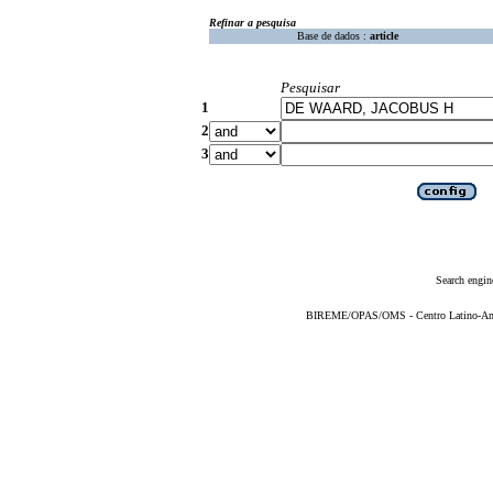
Refinar a pesquisa
Base de dados :
article
Pesquisar
1
2
3
Search engin
BIREME/OPAS/OMS - Centro Latino-Ame