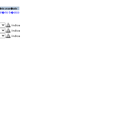
�rio avan�ado
l�rio b�sico