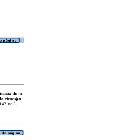
icacia de la
 la cirug�a
l.47, no.3,