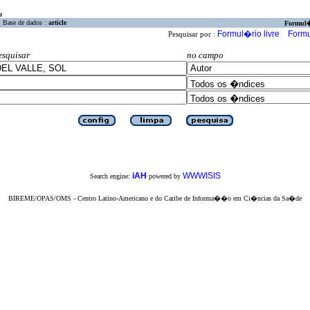
a
Base de dados :
article
Formul
Formul�rio livre
Formu
Pesquisar por :
esquisar
no campo
iAH
WWWISIS
Search engine:
powered by
BIREME/OPAS/OMS - Centro Latino-Americano e do Caribe de Informa��o em Ci�ncias da Sa�de