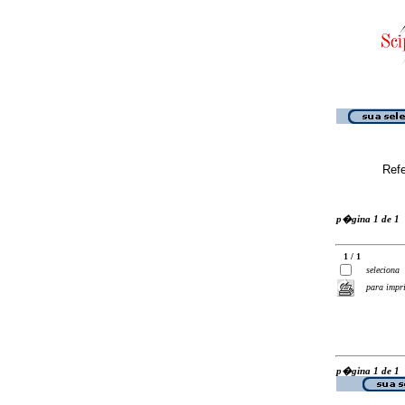
Ref
p�gina 1 de 1
1 / 1
seleciona
para impr
p�gina 1 de 1