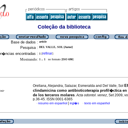
Coleção da biblioteca
Base de dados :
article
Pesquisa :
DEL VALLE, SOL [Autor]
er�ncias encontradas :
refinar
1
[
]
Mostrando:
1 .. 1
no formato [
ISO 690
]
Ef
Orellana, Alejandra, Salazar, Esmeralda and Del Valle, Sol
clindamicina como antibioticoterapia profil�ctica en
imir
de los terceros molares
.
Acta odontol. venez
, Set 2009, vo
p.36-45. ISSN 0001-6365
|
resumo em espanhol
ingl�s
texto em espanhol
·
·