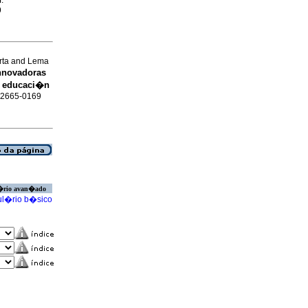
.
9
rta and Lema
nnovadoras
la educaci�n
N 2665-0169
�rio avan�ado
l�rio b�sico