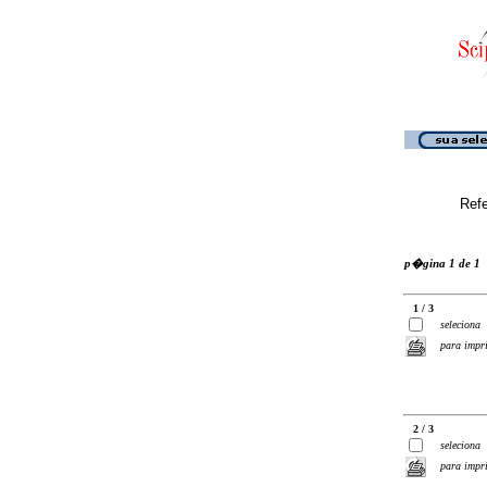
Ref
p�gina 1 de 1
1 / 3
seleciona
para impr
2 / 3
seleciona
para impr