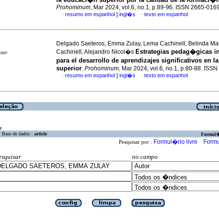
Prohominum
, Mar 2024, vol.6, no.1, p.89-96. ISSN 2665-016
|
resumo em espanhol
ingl�s
texto em espanhol
·
·
Delgado Saeteros, Emma Zulay, Lema Cachinell, Belinda Ma
Estrategias pedag�gicas i
Cachinell, Alejandro Nicol�s
imir
para el desarrollo de aprendizajes significativos en 
superior
.
Prohominum
, Mar 2024, vol.6, no.1, p.80-88. ISS
|
resumo em espanhol
ingl�s
texto em espanhol
·
·
a
Base de dados :
article
Formul
Formul�rio livre
Formu
Pesquisar por :
esquisar
no campo