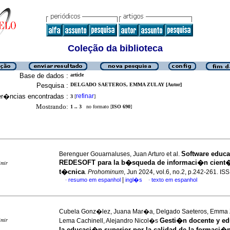
Coleção da biblioteca
Base de dados :
article
Pesquisa :
DELGADO SAETEROS, EMMA ZULAY [Autor]
er�ncias encontradas :
refinar
3
[
]
Mostrando:
1 .. 3
no formato [
ISO 690
]
Software educa
Berenguer Gouarnaluses, Juan Arturo et al.
REDESOFT para la b�squeda de informaci�n cient�
imir
t�cnica
.
Prohominum
, Jun 2024, vol.6, no.2, p.242-261. I
|
resumo em espanhol
ingl�s
texto em espanhol
·
·
Cubela Gonz�lez, Juana Mar�a, Delgado Saeteros, Emma 
Gesti�n docente y ed
imir
Lema Cachinell, Alejandro Nicol�s
la educaci�n superior por la calidad de la formaci�