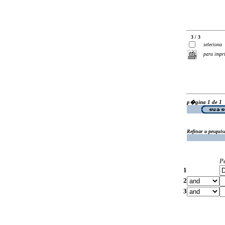
3 / 3
seleciona
para impr
p�gina 1 de 1
Refinar a pesquis
P
1
2
3