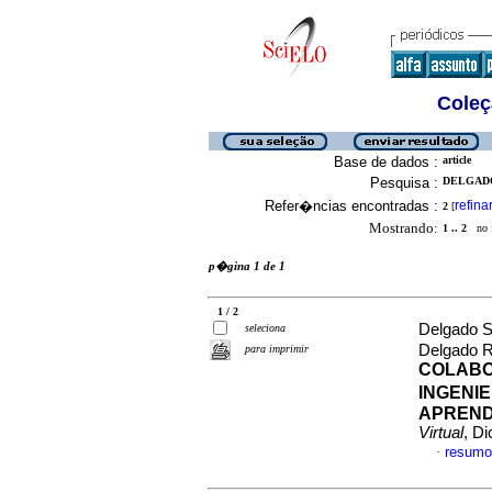
Coleç
Base de dados :
article
Pesquisa :
DELGADO
Refer�ncias encontradas :
refina
2
[
Mostrando:
1 .. 2
no f
p�gina 1 de 1
1 / 2
Delgado S
seleciona
Delgado R
para imprimir
COLABO
INGENI
APREND
Virtual
, D
resumo
·