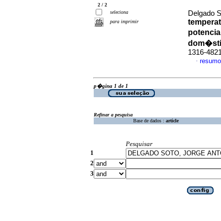
2 / 2
seleciona
Delgado So
temperat
para imprimir
potencia
dom�sti
1316-482
resumo
·
p�gina 1 de 1
Refinar a pesquisa
Base de dados :
article
Pesquisar
1
2
3