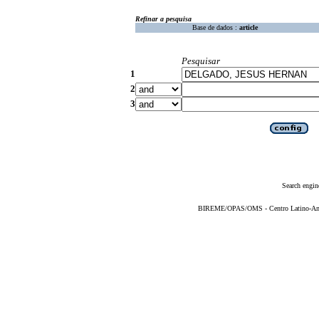
Refinar a pesquisa
Base de dados :
article
Pesquisar
1
2
3
Search engin
BIREME/OPAS/OMS - Centro Latino-Ame