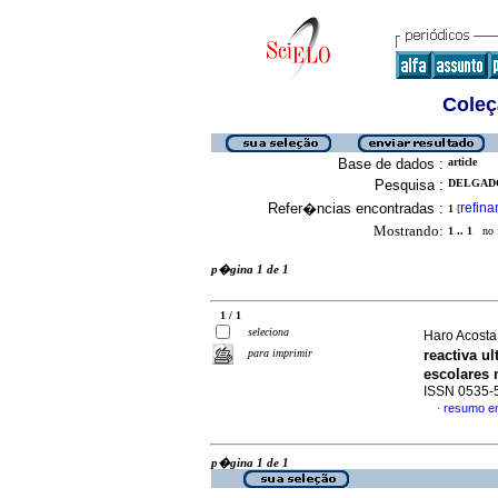
Coleç
Base de dados :
article
Pesquisa :
DELGADO
Refer�ncias encontradas :
refina
1
[
Mostrando:
1 .. 1
no f
p�gina 1 de 1
1 / 1
seleciona
Haro Acosta
para imprimir
reactiva u
escolares
ISSN 0535-
resumo e
·
p�gina 1 de 1