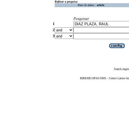
Refinar a pesquisa
Base de dados :
article
Pesquisar
1
2
3
Search engin
BIREME/OPAS/OMS - Centro Latino-Ame