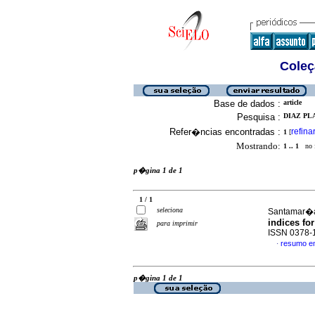
Coleç
Base de dados :
article
Pesquisa :
DIAZ PLA
Refer�ncias encontradas :
refina
1
[
Mostrando:
1 .. 1
no f
p�gina 1 de 1
1 / 1
seleciona
Santamar�a 
indices fo
para imprimir
ISSN 0378-
resumo e
·
p�gina 1 de 1