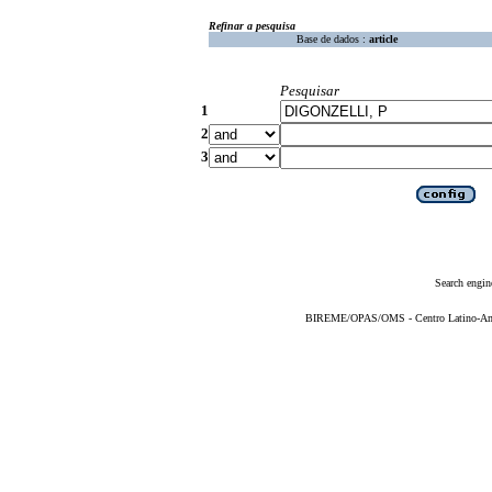
Refinar a pesquisa
Base de dados :
article
Pesquisar
1
2
3
Search engin
BIREME/OPAS/OMS - Centro Latino-Ame