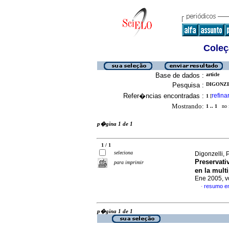
Coleç
Base de dados :
article
Pesquisa :
DIGONZEL
Refer�ncias encontradas :
refina
1
[
Mostrando:
1 .. 1
no f
p�gina 1 de 1
1 / 1
seleciona
Digonzelli, 
Preservati
para imprimir
en la mult
Ene 2005, v
resumo e
·
p�gina 1 de 1