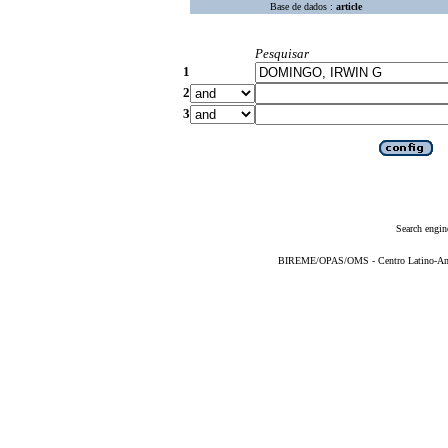
Base de dados :
article
Pesquisar
1
2
3
Search engin
BIREME/OPAS/OMS - Centro Latino-Ame