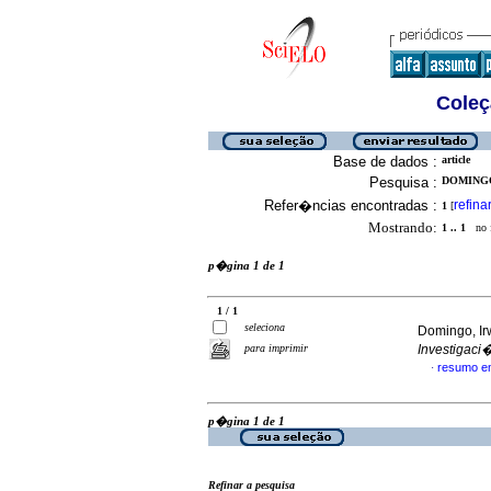
Coleç
Base de dados :
article
Pesquisa :
DOMINGO,
Refer�ncias encontradas :
refina
1
[
Mostrando:
1 .. 1
no f
p�gina 1 de 1
1 / 1
seleciona
Domingo, Ir
para imprimir
Investigaci
resumo e
·
p�gina 1 de 1
Refinar a pesquisa