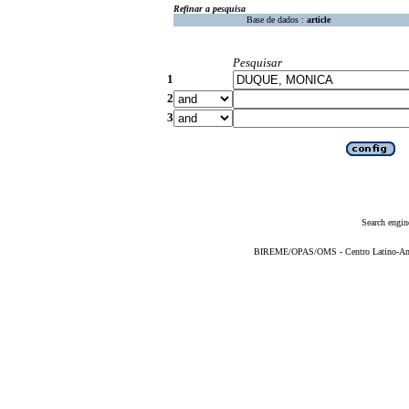
Refinar a pesquisa
Base de dados :
article
Pesquisar
1
2
3
Search engin
BIREME/OPAS/OMS - Centro Latino-Ame