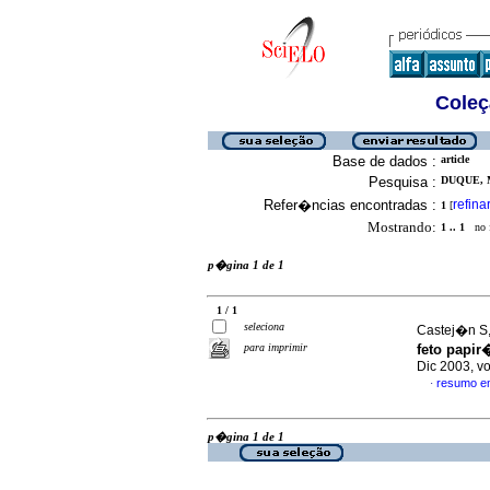
Coleç
Base de dados :
article
Pesquisa :
DUQUE, M
Refer�ncias encontradas :
refina
1
[
Mostrando:
1 .. 1
no f
p�gina 1 de 1
1 / 1
seleciona
Castej�n S, 
para imprimir
feto papir
Dic 2003, v
resumo e
·
p�gina 1 de 1