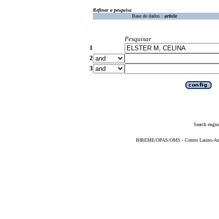
Refinar a pesquisa
Base de dados :
article
Pesquisar
1
2
3
Search engin
BIREME/OPAS/OMS - Centro Latino-Ame