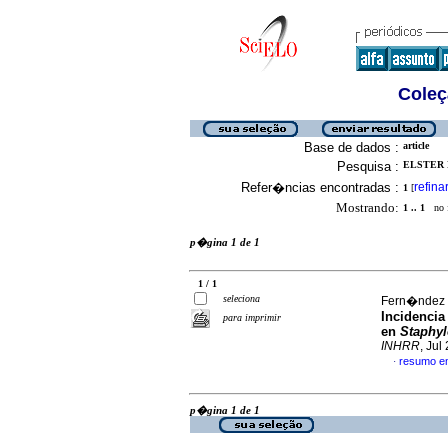
Coleç
Base de dados :
article
Pesquisa :
ELSTER M
Refer�ncias encontradas :
refina
1
[
Mostrando:
1 .. 1
no f
p�gina 1 de 1
1 / 1
seleciona
Fern�ndez F
Incidencia 
para imprimir
en
Staphy
INHRR
, Jul
resumo e
·
p�gina 1 de 1