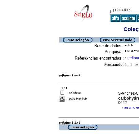
Coleç
Base de dados :
article
Pesquisa :
ENGLYST,
Refer�ncias encontradas :
refina
1
[
Mostrando:
1 .. 1
no f
p�gina 1 de 1
1 / 1
seleciona
S�nchez-Cas
carbohydr
para imprimir
0622
resumo e
·
p�gina 1 de 1