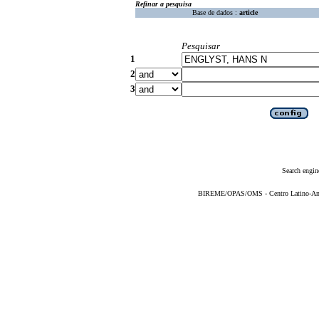
Refinar a pesquisa
Base de dados :
article
Pesquisar
1
2
3
Search engin
BIREME/OPAS/OMS - Centro Latino-Ame