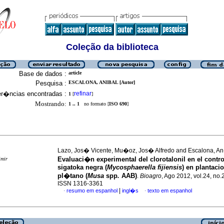
Coleção da biblioteca
Base de dados :
article
Pesquisa :
ESCALONA, ANIBAL [Autor]
er�ncias encontradas :
refinar
1
[
]
Mostrando:
1 .. 1
no formato [
ISO 690
]
Lazo, Jos� Vicente, Mu�oz, Jos� Alfredo and Escalona, A
Evaluaci�n experimental del clorotalonil en el contro
imir
sigatoka negra (
Mycosphaerella fijiensis
) en plantaci
pl�tano (
Musa
spp
.
AAB)
.
Bioagro
, Ago 2012, vol.24, no.
ISSN 1316-3361
|
resumo em espanhol
ingl�s
texto em espanhol
·
·