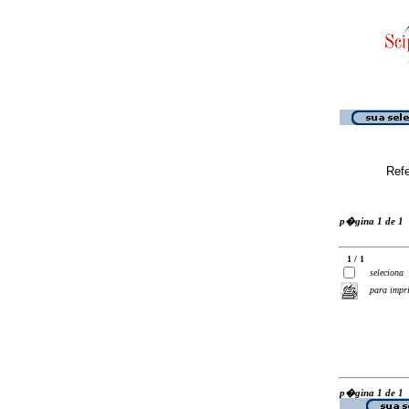
Ref
p�gina 1 de 1
1 / 1
seleciona
para impr
p�gina 1 de 1