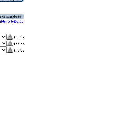
�rio avan�ado
l�rio b�sico