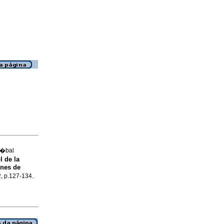
n�bal
l de la
ones de
2, p.127-134.