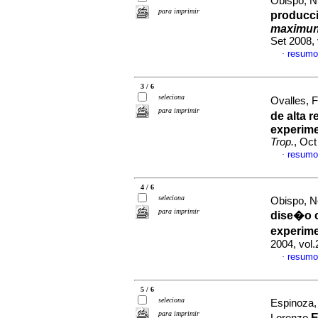
Obispo, N
para imprimir
producci
maximu
Set 2008,
resumo
·
3 / 6
seleciona
Ovalles, F
para imprimir
de alta 
experime
Trop.
, Oct
resumo
·
4 / 6
seleciona
Obispo, N
para imprimir
dise�o 
experime
2004, vol
resumo
·
5 / 6
seleciona
Espinoza,
para imprimir
E