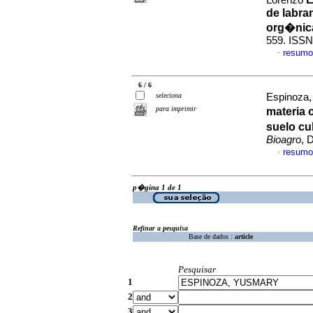
Lorenzo
de labra
org�nica
559. ISSN
resumo
·
6 / 6
seleciona
Espinoza
para imprimir
materia 
suelo cu
Bioagro
, 
resumo
·
p�gina 1 de 1
Refinar a pesquisa
Base de dados :
article
Pesquisar
1
2
3