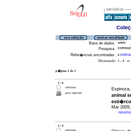
Coleç
Base de dados :
article
Pesquisa :
ESPINOZ
Refer�ncias encontradas :
refina
6
[
Mostrando:
1 .. 6
no f
p�gina 1 de 1
1 / 6
seleciona
Espinoza,
para imprimir
animal s
esti�rco
Mar 2009,
resumo
·
2 / 6
seleciona