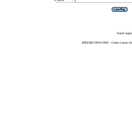
Search engin
BIREME/OPAS/OMS - Centro Latino-Ame