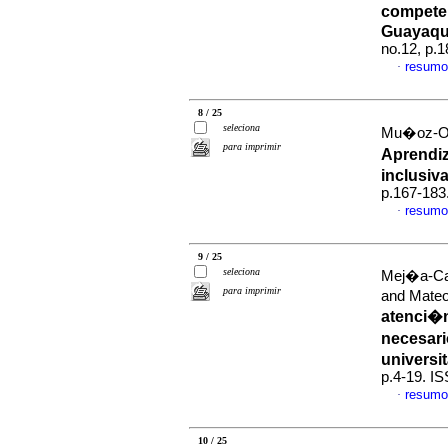
competen
Guayaqui
no.12, p.
resumo
·
8 / 25
seleciona
Mu�oz-Orti
para imprimir
Aprendiz
inclusiv
p.167-183
resumo
·
9 / 25
seleciona
Mej�a-Cag
para imprimir
and Mate
atenci�n
necesari
universit
p.4-19. I
resumo
·
10 / 25