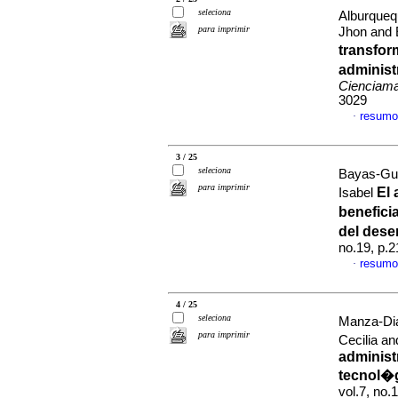
seleciona
Alburqueq
para imprimir
Jhon and 
transfor
administ
Cienciama
3029
resumo
·
3 / 25
seleciona
Bayas-Gue
para imprimir
El 
Isabel
benefici
del des
no.19, p.
resumo
·
4 / 25
seleciona
Manza-Dia
para imprimir
Cecilia an
administ
tecnol�
vol.7, no.