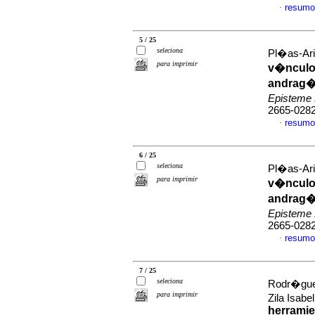
resumo
·
5 / 25
seleciona
Pl�as-Aria
para imprimir
v�nculo 
andrag�g
Episteme
2665-028
resumo
·
6 / 25
seleciona
Pl�as-Aria
para imprimir
v�nculo 
andrag�g
Episteme
2665-028
resumo
·
7 / 25
seleciona
Rodr�guez
para imprimir
Zila Isab
herramie