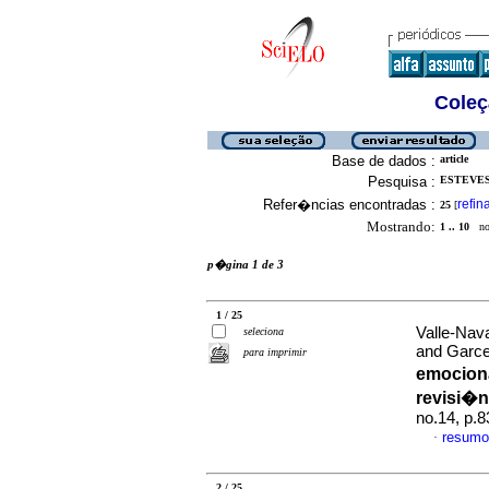
Coleç
Base de dados :
article
Pesquisa :
ESTEVES-
Refer�ncias encontradas :
refin
25
[
Mostrando:
1 .. 10
no 
p�gina 1 de 3
1 / 25
Valle-Nava
seleciona
and Garc
para imprimir
emociona
revisi�n
no.14, p.
resumo
·
2 / 25