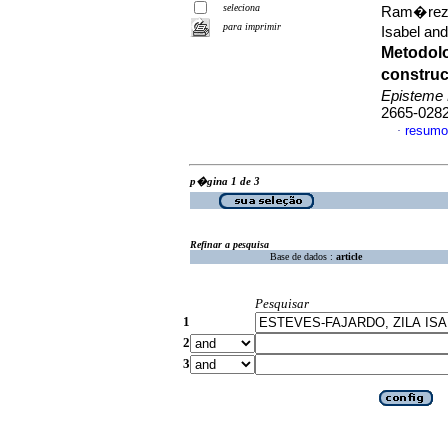
seleciona
Ram�rez-R
para imprimir
Isabel an
Metodolo
construc
Episteme
2665-028
resumo
·
p�gina 1 de 3
Refinar a pesquisa
Base de dados :
article
Pesquisar
1
2
3