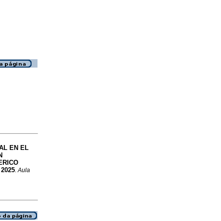
AL EN EL
N
ERICO
 2025
.
Aula