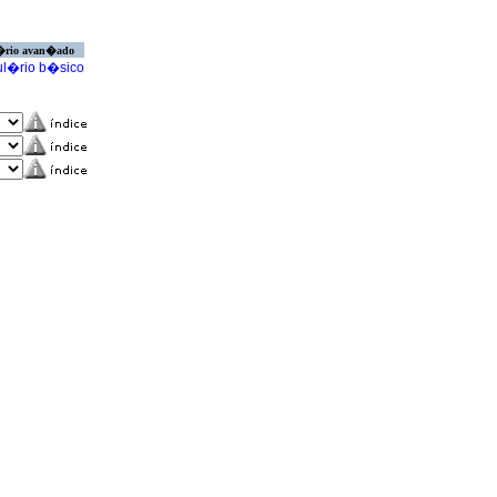
�rio avan�ado
l�rio b�sico