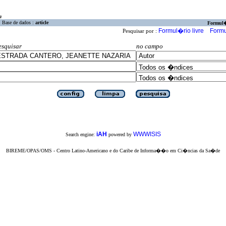
a
Base de dados :
article
Formul
Formul�rio livre
Formu
Pesquisar por :
esquisar
no campo
iAH
WWWISIS
Search engine:
powered by
BIREME/OPAS/OMS - Centro Latino-Americano e do Caribe de Informa��o em Ci�ncias da Sa�de