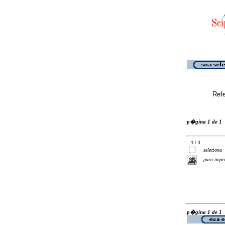
Ref
p�gina 1 de 1
1 / 1
seleciona
para impr
p�gina 1 de 1