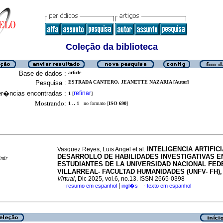
Coleção da biblioteca
Base de dados :
article
Pesquisa :
ESTRADA CANTERO, JEANETTE NAZARIA [Autor]
er�ncias encontradas :
refinar
1
[
]
Mostrando:
1 .. 1
no formato [
ISO 690
]
INTELIGENCIA ARTIFICI
Vasquez Reyes, Luis Angel et al.
DESARROLLO DE HABILIDADES INVESTIGATIVAS E
imir
ESTUDIANTES DE LA UNIVERSIDAD NACIONAL FED
VILLARREAL- FACULTAD HUMANIDADES (UNFV- FH),
Virtual
, Dic 2025, vol.6, no.13. ISSN 2665-0398
|
resumo em espanhol
ingl�s
texto em espanhol
·
·