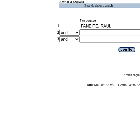
Refinar a pesquisa
Base de dados :
article
Pesquisar
1
2
3
Search engin
BIREME/OPAS/OMS - Centro Latino-Ame