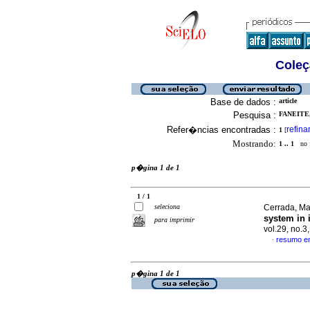
Coleç
Base de dados :
article
Pesquisa :
FANEITE,
Refer�ncias encontradas :
refina
1
[
Mostrando:
1 .. 1
no f
p�gina 1 de 1
1 / 1
seleciona
Cerrada, Mar
system in 
para imprimir
vol.29, no.
resumo e
·
p�gina 1 de 1