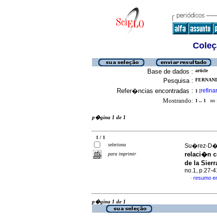
Coleç
Base de dados :
article
Pesquisa :
FERNANDE
Refer�ncias encontradas :
refina
1
[
Mostrando:
1 .. 1
no f
p�gina 1 de 1
1 / 1
seleciona
Su�rez-D�a
relaci�n c
para imprimir
de la Sier
no.1, p.27-
resumo e
·
p�gina 1 de 1