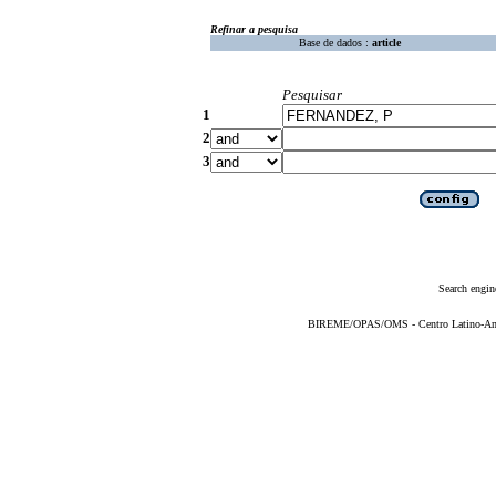
Refinar a pesquisa
Base de dados :
article
Pesquisar
1
2
3
Search engin
BIREME/OPAS/OMS - Centro Latino-Ame