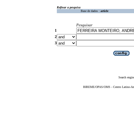
Refinar a pesquisa
Base de dados :
article
Pesquisar
1
2
3
Search engin
BIREME/OPAS/OMS - Centro Latino-Ame