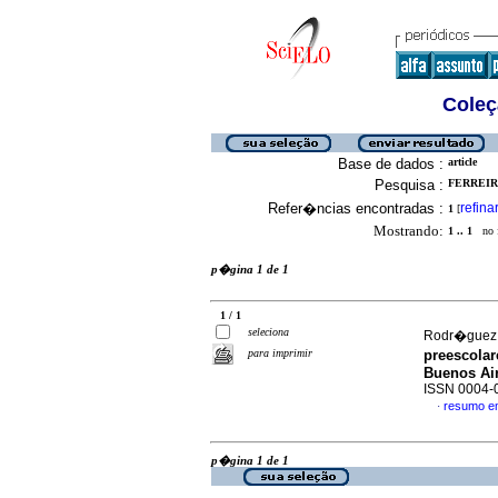
Coleç
Base de dados :
article
Pesquisa :
FERREIR
Refer�ncias encontradas :
refina
1
[
Mostrando:
1 .. 1
no f
p�gina 1 de 1
1 / 1
seleciona
Rodr�guez, 
para imprimir
preescolar
Buenos Air
ISSN 0004-
resumo e
·
p�gina 1 de 1