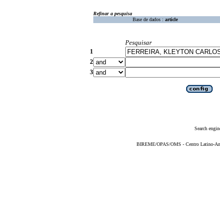
Refinar a pesquisa
Base de dados :
article
Pesquisar
1
2
3
Search engin
BIREME/OPAS/OMS - Centro Latino-Ame