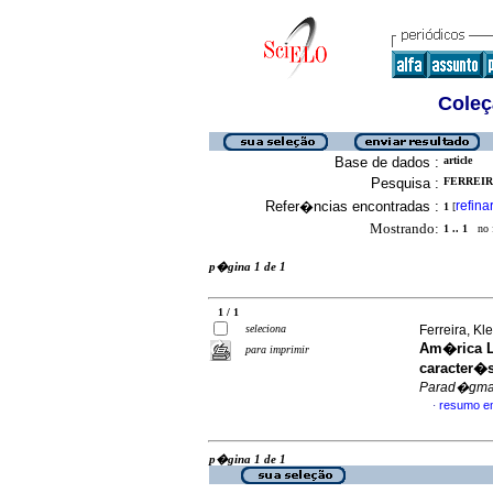
Coleç
Base de dados :
article
Pesquisa :
FERREIR
Refer�ncias encontradas :
refina
1
[
Mostrando:
1 .. 1
no f
p�gina 1 de 1
1 / 1
seleciona
Ferreira, K
Am�rica La
para imprimir
caracter�s
Parad�gm
resumo e
·
p�gina 1 de 1