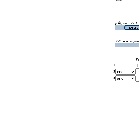
p�gina 1 de 1
Refinar a pesquis
P
1
2
3