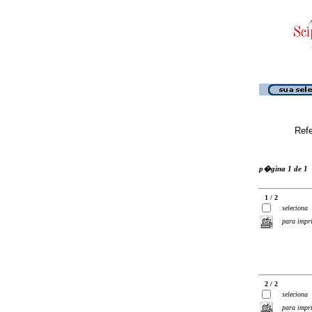
Ref
p�gina 1 de 1
1 / 2
seleciona
para impr
2 / 2
seleciona
para impr