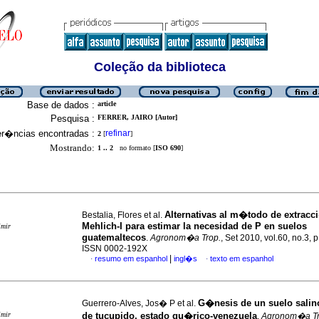
Coleção da biblioteca
Base de dados :
article
Pesquisa :
FERRER, JAIRO [Autor]
er�ncias encontradas :
refinar
2
[
]
Mostrando:
1 .. 2
no formato [
ISO 690
]
Alternativas al m�todo de extrac
Bestalia, Flores et al.
Mehlich-I para estimar la necesidad de P en suelos
imir
guatemaltecos
.
Agronom�a Trop.
, Set 2010, vol.60, no.3, 
ISSN 0002-192X
|
resumo em espanhol
ingl�s
texto em espanhol
·
·
G�nesis de un suelo sali
Guerrero-Alves, Jos� P et al.
imir
de tucupido, estado gu�rico-venezuela
.
Agronom�a Tr