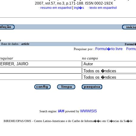
2007, vol.57, no.3, p.171-188. ISSN 0002-192X
|
resumo em espanhol
ingl�s
texto em espanhol
·
·
a
Base de dados :
article
Formul
Formul�rio livre
Formu
Pesquisar por :
esquisar
no campo
iAH
WWWISIS
Search engine:
powered by
BIREME/OPAS/OMS - Centro Latino-Americano e do Caribe de Informa��o em Ci�ncias da Sa�de