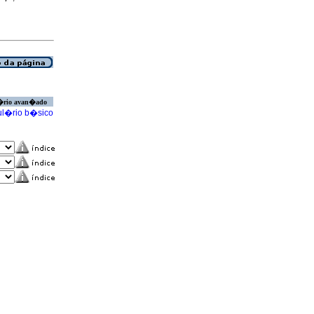
�rio avan�ado
l�rio b�sico