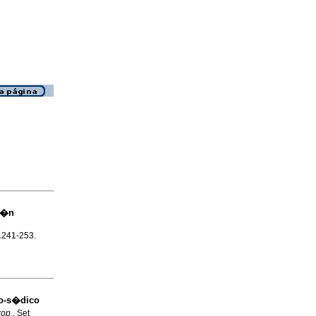
ci�n
p.241-253.
no-s�dico
op.
, Set