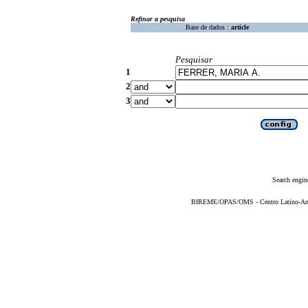
Refinar a pesquisa
Base de dados :
article
Pesquisar
1
2
3
Search engin
BIREME/OPAS/OMS - Centro Latino-Ame