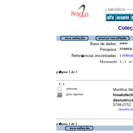
Coleç
Base de dados :
article
Pesquisa :
FERRER, 
Refer�ncias encontradas :
refina
1
[
Mostrando:
1 .. 1
no f
p�gina 1 de 1
1 / 1
seleciona
Montilva, Ma
para imprimir
Insatisfec
desnutric
0798-0752
resumo e
·
p�gina 1 de 1