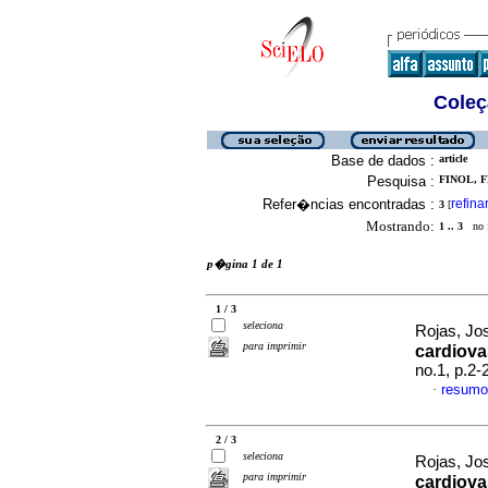
Coleç
Base de dados :
article
Pesquisa :
FINOL, F
Refer�ncias encontradas :
refina
3
[
Mostrando:
1 .. 3
no f
p�gina 1 de 1
1 / 3
seleciona
Rojas, Jos
para imprimir
cardiova
no.1, p.2
resumo
·
2 / 3
seleciona
Rojas, Jos
para imprimir
cardiova