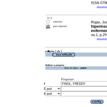
ISSN 079
resumo
·
3 / 3
seleciona
Rojas, Jos
hiperins
para imprimir
enfermed
no.1, p.2
resumo
·
p�gina 1 de 1
Refinar a pesquisa
Base de dados :
article
Pesquisar
1
2
3