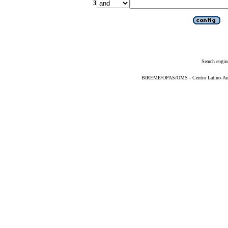
3
Search engin
BIREME/OPAS/OMS - Centro Latino-Ame