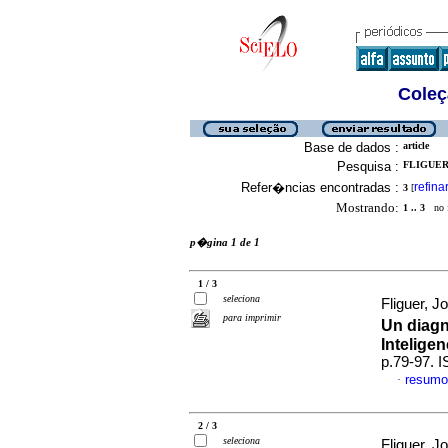
Coleç
Base de dados :
article
Pesquisa :
FLIGUER,
Refer�ncias encontradas :
refina
3
[
Mostrando:
1 .. 3
no f
p�gina 1 de 1
1 / 3
seleciona
Fliguer, 
para imprimir
Un diagn
Inteligenc
p.79-97. 
resumo
·
2 / 3
seleciona
Fliguer, 