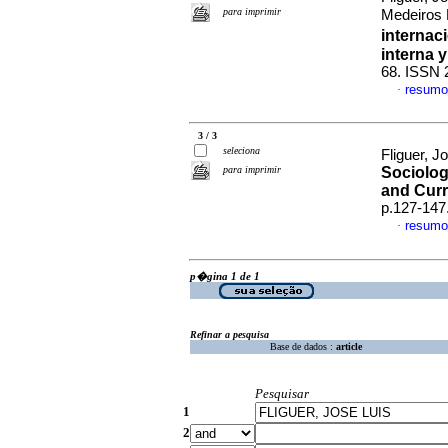
para imprimir
Medeiros 
internac
interna 
68. ISSN 
resumo
·
3 / 3
seleciona
Fliguer, 
para imprimir
Sociolog
and Curr
p.127-147
resumo
·
p�gina 1 de 1
Refinar a pesquisa
Base de dados :
article
Pesquisar
1
2