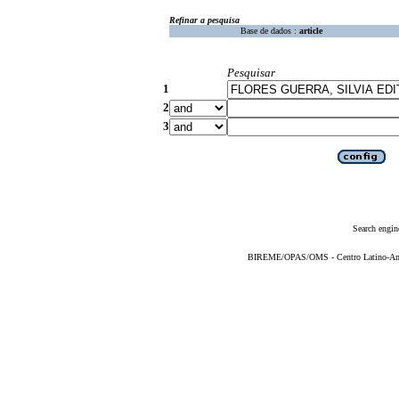
Refinar a pesquisa
Base de dados :
article
Pesquisar
1
2
3
Search engin
BIREME/OPAS/OMS - Centro Latino-Ame