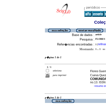
Coleç
Base de dados :
article
Pesquisa :
FLORES G
Refer�ncias encontradas :
refina
1
[
Mostrando:
1 .. 1
no f
p�gina 1 de 1
1 / 1
seleciona
Flores Guer
Cueva Quez
para imprimir
COMUNIDA
no.13. ISS
resumo e
·
p�gina 1 de 1