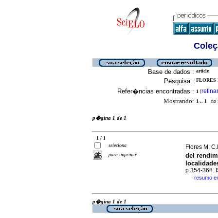
Coleç
Base de dados :
article
Pesquisa :
FLORES M
Refer�ncias encontradas :
refina
1
[
Mostrando:
1 .. 1
no f
p�gina 1 de 1
1 / 1
seleciona
Flores M, C.
para imprimir
del rendim
localidade
p.354-368.
resumo e
·
p�gina 1 de 1