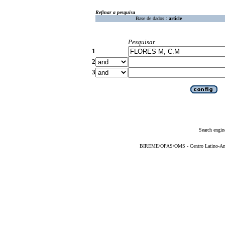
Refinar a pesquisa
Base de dados :
article
Pesquisar
1
2
3
Search engin
BIREME/OPAS/OMS - Centro Latino-Ame