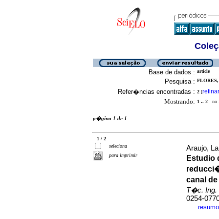
Coleç
Base de dados :
article
Pesquisa :
FLORES, 
Refer�ncias encontradas :
refina
2
[
Mostrando:
1 .. 2
no f
p�gina 1 de 1
1 / 2
seleciona
Araujo, L
para imprimir
Estudio 
reducci�
canal de
T�c. Ing. 
0254-077
resumo
·