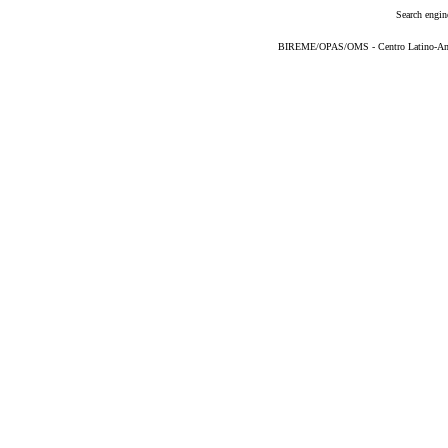
Search engin
BIREME/OPAS/OMS - Centro Latino-Ame