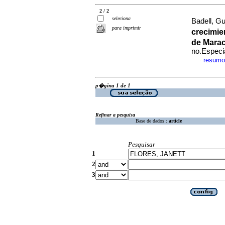
2 / 2
seleciona
Badell, Gu
para imprimir
crecimie
de Mara
no.Especi
resumo
·
p�gina 1 de 1
Refinar a pesquisa
Base de dados :
article
Pesquisar
1
2
3