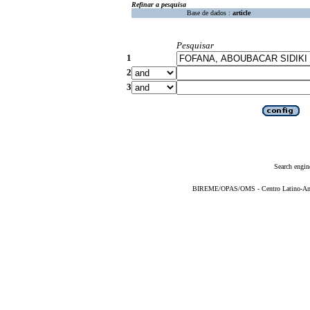
Refinar a pesquisa
Base de dados :
article
Pesquisar
1
2
3
Search engin
BIREME/OPAS/OMS - Centro Latino-Ame