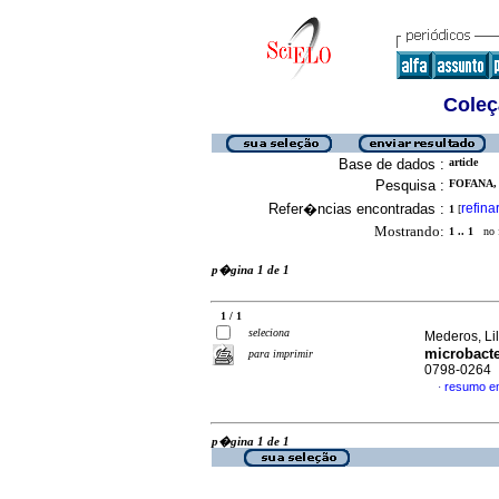
Coleç
Base de dados :
article
Pesquisa :
FOFANA, 
Refer�ncias encontradas :
refina
1
[
Mostrando:
1 .. 1
no f
p�gina 1 de 1
1 / 1
seleciona
Mederos, Li
microbact
para imprimir
0798-0264
resumo e
·
p�gina 1 de 1