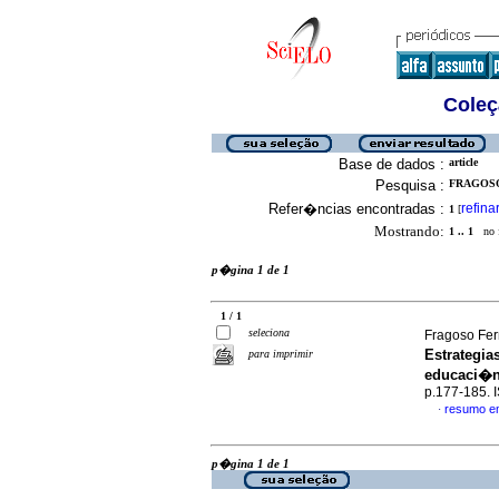
Coleç
Base de dados :
article
Pesquisa :
FRAGOSO
Refer�ncias encontradas :
refina
1
[
Mostrando:
1 .. 1
no f
p�gina 1 de 1
1 / 1
seleciona
Fragoso Fe
Estrategia
para imprimir
educaci�n 
p.177-185.
resumo e
·
p�gina 1 de 1