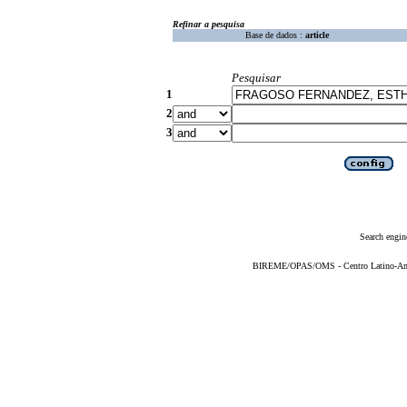
Refinar a pesquisa
Base de dados :
article
Pesquisar
1
2
3
Search engin
BIREME/OPAS/OMS - Centro Latino-Ame