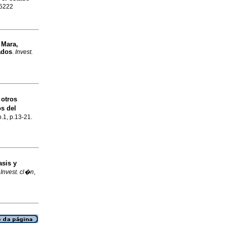
-5222
 Mara,
ados
.
Invest.
 otros
s del
o.1, p.13-21.
asis y
.
Invest. cl�n
,