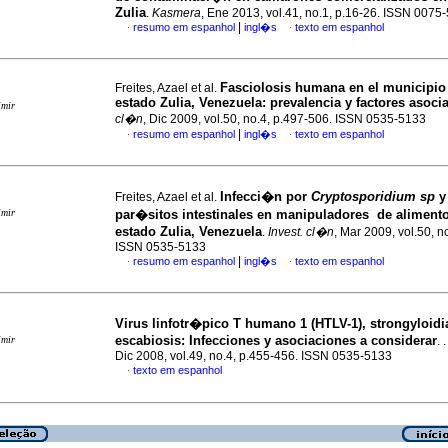
Zulia
.
Kasmera
, Ene 2013, vol.41, no.1, p.16-26. ISSN 0075
|
resumo em espanhol
ingl�s
texto em espanhol
·
·
Fasciolosis humana en el municipio
Freites, Azael et al.
estado Zulia, Venezuela
:
prevalencia y factores asoci
imir
cl�n
, Dic 2009, vol.50, no.4, p.497-506. ISSN 0535-5133
|
resumo em espanhol
ingl�s
texto em espanhol
·
·
Infecci�n por
Cryptosporidium sp
y
Freites, Azael et al.
imir
par�sitos intestinales en manipuladores de alimento
estado Zulia, Venezuela
.
Invest. cl�n
, Mar 2009, vol.50, n
ISSN 0535-5133
|
resumo em espanhol
ingl�s
texto em espanhol
·
·
Virus linfotr�pico T humano 1 (HTLV-1), strongyloidi
escabiosis
:
Infecciones y asociaciones a considerar
imir
. 
Dic 2008, vol.49, no.4, p.455-456. ISSN 0535-5133
texto em espanhol
·