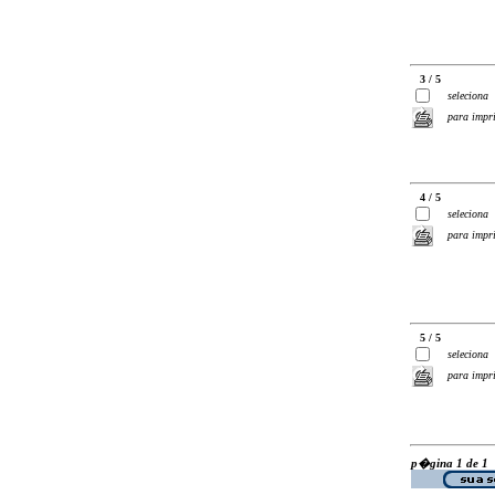
3 / 5
seleciona
para impr
4 / 5
seleciona
para impr
5 / 5
seleciona
para impr
p�gina 1 de 1