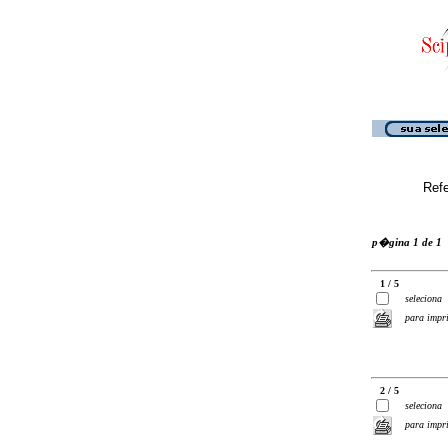
Ref
p�gina 1 de 1
1 / 5
seleciona
para impr
2 / 5
seleciona
para impr