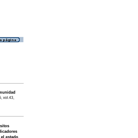
omunidad
, vol.43,
sitos
dicadores
el estado