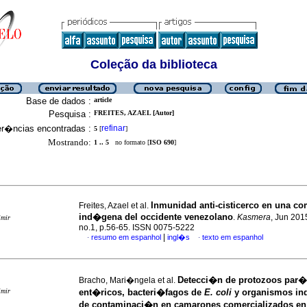
Coleção da biblioteca
Base de dados :
article
Pesquisa :
FREITES, AZAEL [Autor]
er�ncias encontradas :
refinar
5
[
]
Mostrando:
1 .. 5
no formato [
ISO 690
]
Inmunidad anti-cisticerco en una c
Freites, Azael et al.
ind�gena del occidente venezolano
.
Kasmera
, Jun 2015
imir
no.1, p.56-65. ISSN 0075-5222
|
resumo em espanhol
ingl�s
texto em espanhol
·
·
Detecci�n de protozoos par�
Bracho, Mari�ngela et al.
imir
ent�ricos, bacteri�fagos de
E. coli
y organismos in
de contaminaci�n en camarones comercializados en 