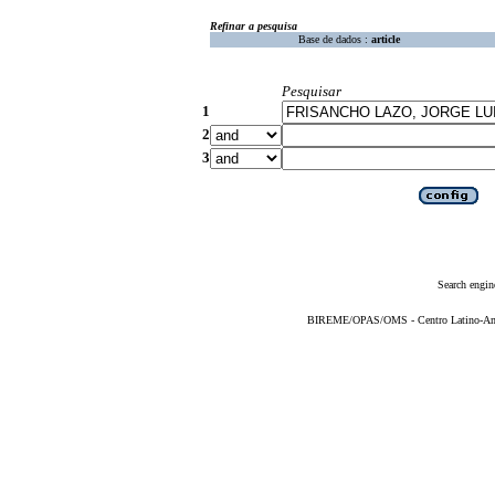
Refinar a pesquisa
Base de dados :
article
Pesquisar
1
2
3
Search engin
BIREME/OPAS/OMS - Centro Latino-Ame