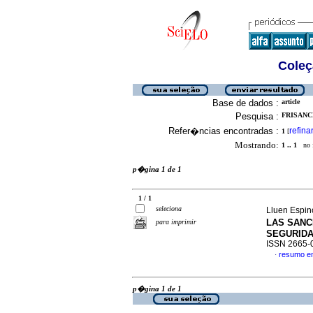
Coleç
Base de dados :
article
Pesquisa :
FRISANC
Refer�ncias encontradas :
refina
1
[
Mostrando:
1 .. 1
no f
p�gina 1 de 1
1 / 1
seleciona
Lluen Espin
LAS SANC
para imprimir
SEGURIDA
ISSN 2665-
resumo e
·
p�gina 1 de 1