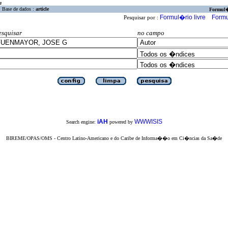
a
Base de dados :
article
Formul
Formul�rio livre
Formu
Pesquisar por :
esquisar
no campo
iAH
WWWISIS
Search engine:
powered by
BIREME/OPAS/OMS - Centro Latino-Americano e do Caribe de Informa��o em Ci�ncias da Sa�de