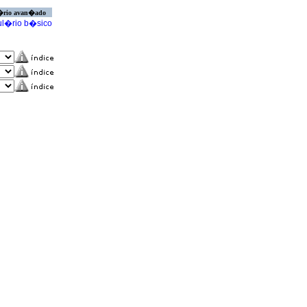
�rio avan�ado
l�rio b�sico