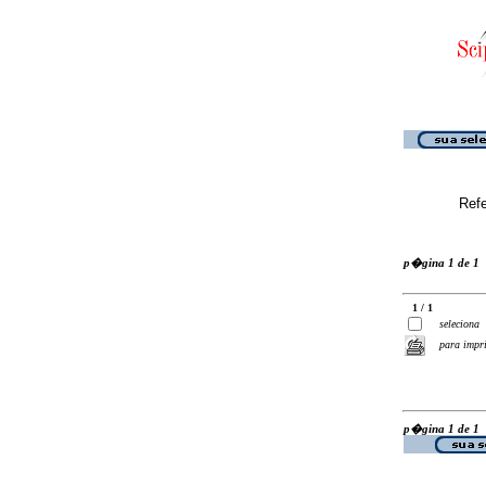
Ref
p�gina 1 de 1
1 / 1
seleciona
para impr
p�gina 1 de 1