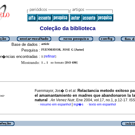
Coleção da biblioteca
Base de dados :
article
Pesquisa :
FUENMAYOR, JOSE G [Autor]
er�ncias encontradas :
refinar
1
[
]
Mostrando:
1 .. 1
no formato [
ISO 690
]
Relactancia metodo exitoso pa
Fuenmayor, Jos� G et al.
el amamantamiento en madres que abandonaron la la
imir
natural
.
An Venez Nutr
, Ene 2004, vol.17, no.1, p.12-17. I
|
resumo em espanhol
ingl�s
texto em espanhol
·
·