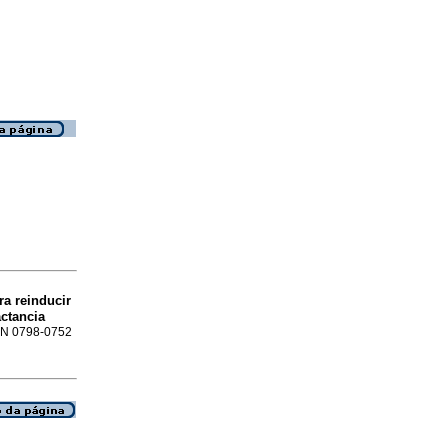
ra reinducir
ctancia
SSN 0798-0752