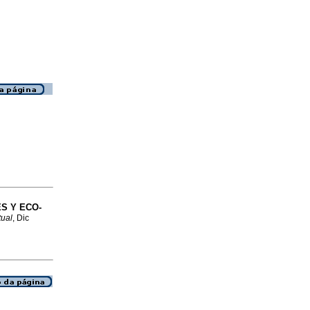
S Y ECO-
tual
, Dic