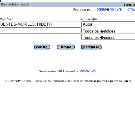
a
Base de dados :
article
Formul
Formul�rio livre
Formu
Pesquisar por :
esquisar
no campo
iAH
WWWISIS
Search engine:
powered by
BIREME/OPAS/OMS - Centro Latino-Americano e do Caribe de Informa��o em Ci�ncias da Sa�de