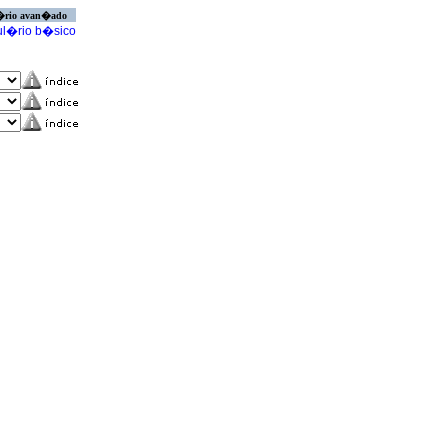
�rio avan�ado
l�rio b�sico