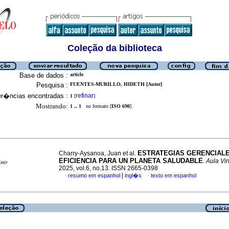
Coleção da biblioteca
Base de dados :
article
Pesquisa :
FUENTES-MURILLO, HIDETH [Autor]
er�ncias encontradas :
refinar
1
[
]
Mostrando:
1 .. 1
no formato [
ISO 690
]
ESTRATEGIAS GERENCIALE
Charry-Aysanoa, Juan et al.
EFICIENCIA PARA UN PLANETA SALUDABLE
.
Aula Vir
imir
2025, vol.6, no.13. ISSN 2665-0398
|
resumo em espanhol
ingl�s
texto em espanhol
·
·