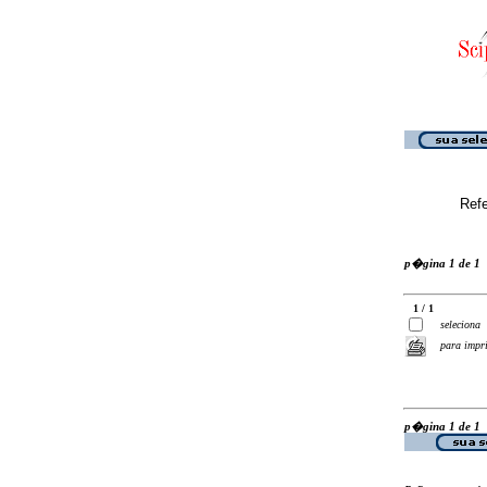
Ref
p�gina 1 de 1
1 / 1
seleciona
para impr
p�gina 1 de 1