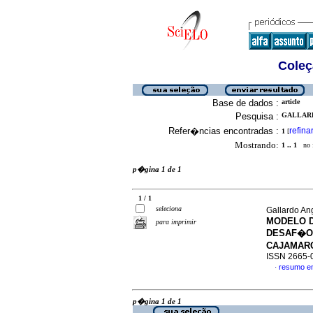
Coleç
Base de dados :
article
Pesquisa :
GALLARD
Refer�ncias encontradas :
refina
1
[
Mostrando:
1 .. 1
no f
p�gina 1 de 1
1 / 1
seleciona
Gallardo An
MODELO D
para imprimir
DESAF�OS
CAJAMARC
ISSN 2665-
resumo e
·
p�gina 1 de 1