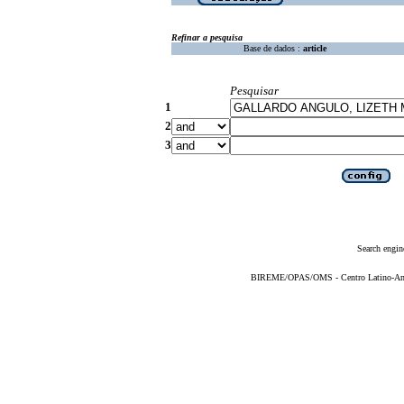
Refinar a pesquisa
Base de dados :
article
Pesquisar
1
2
3
Search engin
BIREME/OPAS/OMS - Centro Latino-Ame