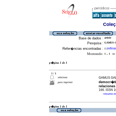
Coleç
Base de dados :
article
Pesquisa :
GAMUS G
Refer�ncias encontradas :
refina
1
[
Mostrando:
1 .. 1
no f
p�gina 1 de 1
1 / 1
seleciona
GAMUS GA
democr�ti
para imprimir
relaciones
166. ISSN 
resumo e
·
p�gina 1 de 1