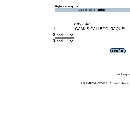
Refinar a pesquisa
Base de dados :
article
Pesquisar
1
2
3
Search engin
BIREME/OPAS/OMS - Centro Latino-Ame