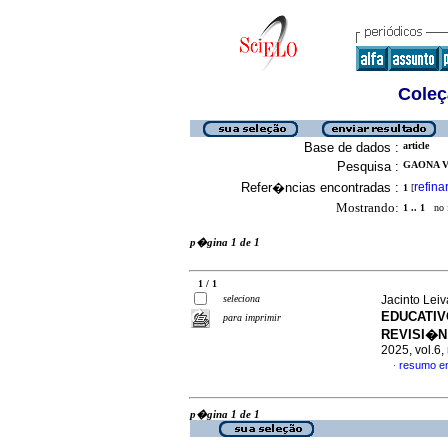
Coleç
Base de dados :
article
Pesquisa :
GAONA V
Refer�ncias encontradas :
refina
1
[
Mostrando:
1 .. 1
no f
p�gina 1 de 1
1 / 1
seleciona
Jacinto Lei
EDUCATIV
para imprimir
REVISI�N
2025, vol.6
resumo e
·
p�gina 1 de 1