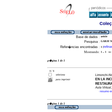
Coleç
Base de dados :
article
Pesquisa :
GARAY M
Refer�ncias encontradas :
refina
1
[
Mostrando:
1 .. 1
no f
p�gina 1 de 1
1 / 1
seleciona
Limonchi Aba
EN LA IN
para imprimir
RESTAURA
Aula Virtual
resumo e
·
p�gina 1 de 1