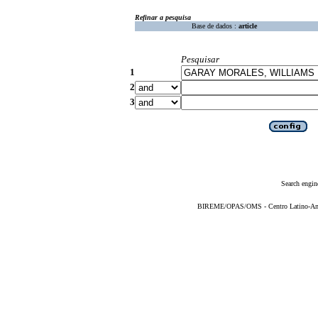
Refinar a pesquisa
Base de dados :
article
Pesquisar
1
2
3
Search engin
BIREME/OPAS/OMS - Centro Latino-Ame