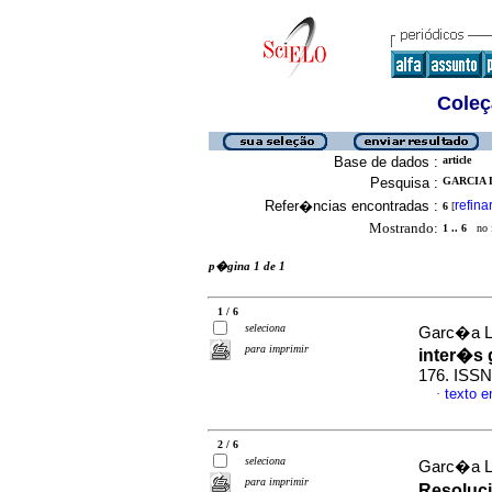
Coleç
Base de dados :
article
Pesquisa :
GARCIA L
Refer�ncias encontradas :
refina
6
[
Mostrando:
1 .. 6
no f
p�gina 1 de 1
1 / 6
seleciona
Garc�a Le
para imprimir
inter�s 
176. ISSN
texto 
·
2 / 6
seleciona
Garc�a Le
para imprimir
Resoluci