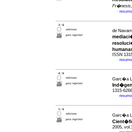
Fr�nesis
resumo
·
3 / 6
seleciona
de Navarr
para imprimir
mediaci
resoluci
humana
ISSN 131
resumo
·
4 / 6
seleciona
Garc�a Le
para imprimir
Ind�ge
1315-626
resumo
·
5 / 6
seleciona
Garc�a Le
para imprimir
Cient�fi
2005, vol