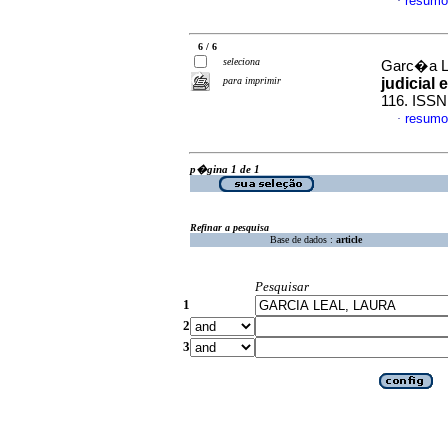
resumo
·
6 / 6
seleciona
Garc�a Le
para imprimir
judicial 
116. ISSN
resumo
·
p�gina 1 de 1
Refinar a pesquisa
Base de dados :
article
Pesquisar
1
2
3