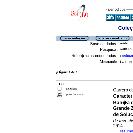
Coleç
Base de dados :
article
Pesquisa :
GARCIA 
Refer�ncias encontradas :
refina
4
[
Mostrando:
1 .. 4
no f
p�gina 1 de 1
1 / 4
seleciona
Carrero d
para imprimir
Caracter
Bah�a d
Grande Z
de Soluc
de Invest
2914
resumo
·