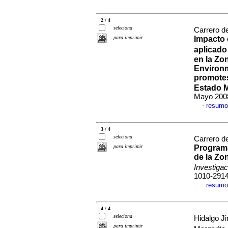
2 / 4
seleciona
Carrero d
para imprimir
Impacto 
aplicado
en la Zo
Environ
promotes 
Estado
M
Mayo 2008
resumo
·
3 / 4
seleciona
Carrero d
para imprimir
Programa
de la Zo
Investiga
1010-291
resumo
·
4 / 4
seleciona
Hidalgo 
para imprimir