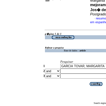
Margarita
mejorami
Jos� de 
Postgrado
resumo
·
em espanh
p�gina 1 de 1
Refinar a pesquisa
Base de dados :
article
Pesquisar
1
2
3
Search engin