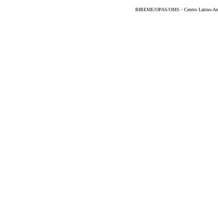
BIREME/OPAS/OMS - Centro Latino-Ame