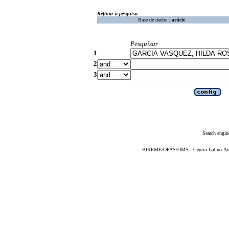
Refinar a pesquisa
Base de dados :
article
Pesquisar
1
2
3
Search engin
BIREME/OPAS/OMS - Centro Latino-Ame