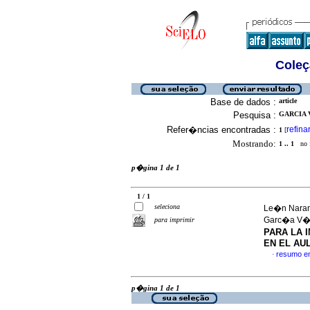
Coleç
Base de dados :
article
Pesquisa :
GARCIA 
Refer�ncias encontradas :
refina
1
[
Mostrando:
1 .. 1
no f
p�gina 1 de 1
1 / 1
seleciona
Le�n Naranj
Garc�a V�s
para imprimir
PARA LA 
EN EL AU
resumo e
·
p�gina 1 de 1