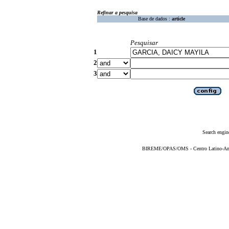
Refinar a pesquisa
Base de dados :
article
Pesquisar
1
2
3
Search engin
BIREME/OPAS/OMS - Centro Latino-Ame