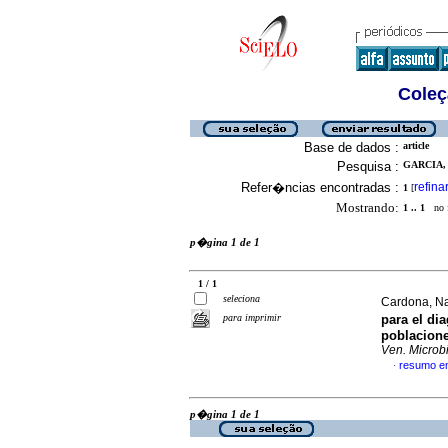
Coleç
Base de dados :
article
Pesquisa :
GARCIA, 
Refer�ncias encontradas :
refina
1
[
Mostrando:
1 .. 1
no f
p�gina 1 de 1
1 / 1
seleciona
Cardona, Nat
para imprimir
para el di
poblacion
Ven. Microbi
resumo e
·
p�gina 1 de 1