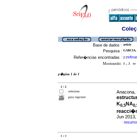
Coleç
Base de dados :
article
Pesquisa :
GARCIA, 
Refer�ncias encontradas :
refina
2
[
Mostrando:
1 .. 2
no f
p�gina 1 de 1
1 / 2
seleciona
Anacona, 
estructu
para imprimir
K
NA
0,5
0,
reacci�
Jun 2013,
resumo
·
2 / 2