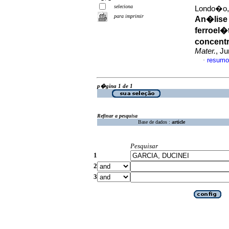
seleciona
Londo�o, 
para imprimir
An�lise
ferroel�
concent
Mater.
, J
resumo
·
p�gina 1 de 1
Refinar a pesquisa
Base de dados :
article
Pesquisar
1
2
3