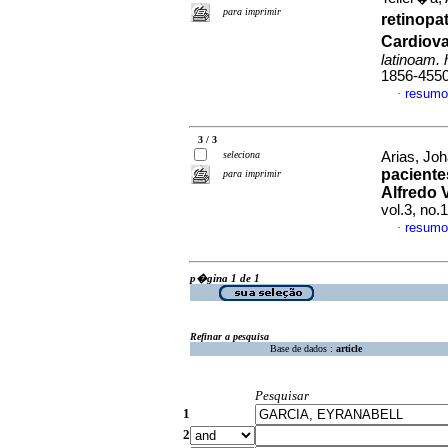
para imprimir
retinop
Cardiova
latinoam. 
1856-455
resumo
·
3 / 3
seleciona
Arias, Joh
paciente
para imprimir
Alfredo 
vol.3, no.
resumo
·
p�gina 1 de 1
Refinar a pesquisa
Base de dados :
article
Pesquisar
1
2