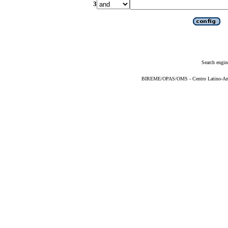
3
Search engin
BIREME/OPAS/OMS - Centro Latino-Ame