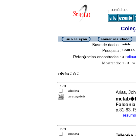
Coleç
Base de dados :
article
Pesquisa :
GARCIA,
Refer�ncias encontradas :
refina
3
[
Mostrando:
1 .. 3
no f
p�gina 1 de 1
1 / 3
seleciona
Arias, Joh
para imprimir
metab�l
Falconi
p.81-83. 
resumo
·
2 / 3
seleciona
Teller�a,