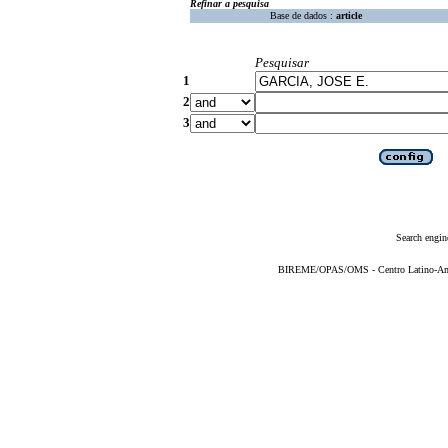
Refinar a pesquisa
Base de dados :
article
Pesquisar
1
2
3
Search engin
BIREME/OPAS/OMS - Centro Latino-Ame