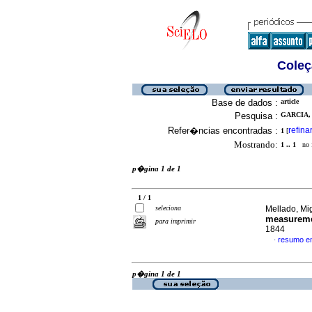
Coleç
Base de dados :
article
Pesquisa :
GARCIA, 
Refer�ncias encontradas :
refina
1
[
Mostrando:
1 .. 1
no f
p�gina 1 de 1
1 / 1
seleciona
Mellado, Mig
measurem
para imprimir
1844
resumo e
·
p�gina 1 de 1