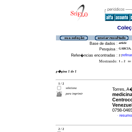
Coleç
Base de dados :
article
Pesquisa :
GARCIA,
Refer�ncias encontradas :
refina
2
[
Mostrando:
1 .. 2
no f
p�gina 1 de 1
1 / 2
seleciona
Torres, A
para imprimir
medicina
Centrocc
Venezue
0798-046
resumo
·
2 / 2