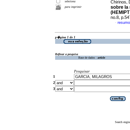
seleciona
Chirinos, 
sobre la
para imprimir
(HEMIP
no.8, p.5
resumo
·
p�gina 1 de 1
Refinar a pesquisa
Base de dados :
article
Pesquisar
1
2
3
Search engin