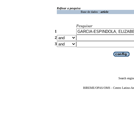
Refinar a pesquisa
Base de dados :
article
Pesquisar
1
2
3
Search engin
BIREME/OPAS/OMS - Centro Latino-Ame