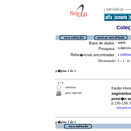
Coleç
Base de dados :
article
Pesquisa :
GARCIA-
Refer�ncias encontradas :
refina
1
[
Mostrando:
1 .. 1
no f
p�gina 1 de 1
1 / 1
seleciona
Kaufer-Horwi
para imprimir
segmentos 
presi�n ar
p.130-136.
resumo e
·
p�gina 1 de 1