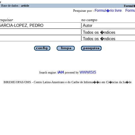
a
Base de dados :
article
Formul
Formul�rio livre
Formu
Pesquisar por :
esquisar
no campo
iAH
WWWISIS
Search engine:
powered by
BIREME/OPAS/OMS - Centro Latino-Americano e do Caribe de Informa��o em Ci�ncias da Sa�de