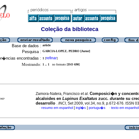
Coleção da biblioteca
Base de dados :
article
Pesquisa :
GARCIA-LOPEZ, PEDRO [Autor]
er�ncias encontradas :
refinar
1
[
]
Mostrando:
1 .. 1
no formato [
ISO 690
]
Composici�n y concentr
Zamora-Natera, Francisco et al.
alcaloides en
Lupinus Exaltatus
zucc
. d
urante su cre
imir
desarrollo
.
INCI
, Set 2009, vol.34, no.9, p.672-676. ISSN 
|
|
resumo em espanhol
ingl�s
portugu�s
texto em espanhol
·
·