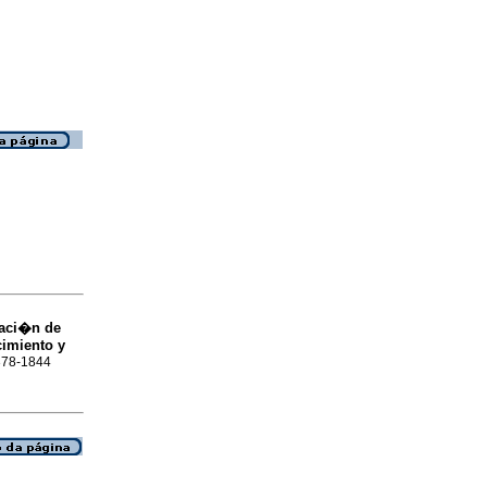
aci�n de
cimiento y
0378-1844