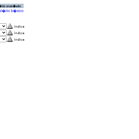
�rio avan�ado
l�rio b�sico