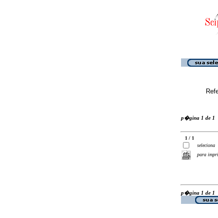
Ref
p�gina 1 de 1
1 / 1
seleciona
para impr
p�gina 1 de 1