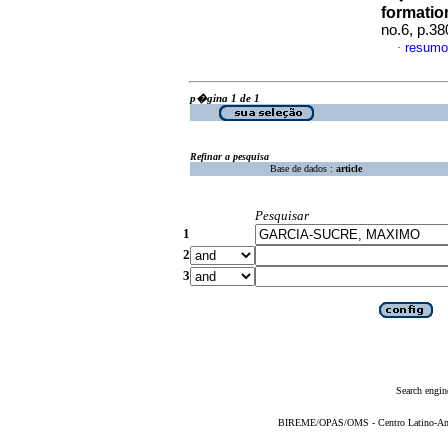
formation
no.6, p.3
resumo
·
p�gina 1 de 1
Refinar a pesquisa
Base de dados :
article
Pesquisar
1
2
3
Search engin
BIREME/OPAS/OMS - Centro Latino-Ame