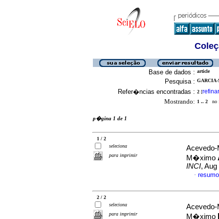
Coleç
Base de dados :
article
Pesquisa :
GARCIA-
Refer�ncias encontradas :
refina
2
[
Mostrando:
1 .. 2
no f
p�gina 1 de 1
1 / 2
seleciona
Acevedo-M
para imprimir
M�ximo
INCI
, Aug
resumo
·
2 / 2
seleciona
Acevedo-M
para imprimir
M�ximo