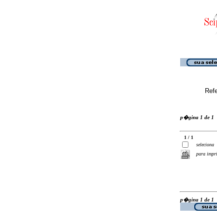
Ref
p�gina 1 de 1
1 / 1
seleciona
para impr
p�gina 1 de 1