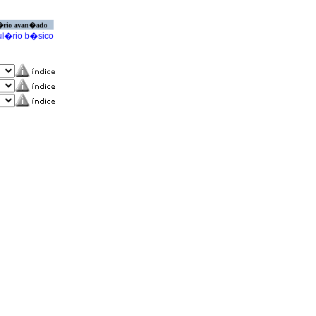
�rio avan�ado
l�rio b�sico