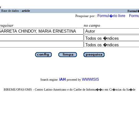
a
Base de dados :
article
Formul
Formul�rio livre
Formu
Pesquisar por :
esquisar
no campo
iAH
WWWISIS
Search engine:
powered by
BIREME/OPAS/OMS - Centro Latino-Americano e do Caribe de Informa��o em Ci�ncias da Sa�de