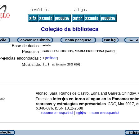
Coleção da biblioteca
Base de dados :
article
Pesquisa :
GARRETA CHINDOY, MARIA ERNESTINA [Autor]
er�ncias encontradas :
refinar
1
[
]
Mostrando:
1 .. 1
no formato [
ISO 690
]
Alonso, Sara, Ramos de Castro, Edna and Garreta Chindoy,
Inter�s en torno al agua en la Panamazonia
imir
Ernestina
represas y estrategias empresariales
.
CDC
, Mar 2017, vo
p.046-076. ISSN 1012-2508
|
resumo em espanhol
ingl�s
texto em espanhol
·
·