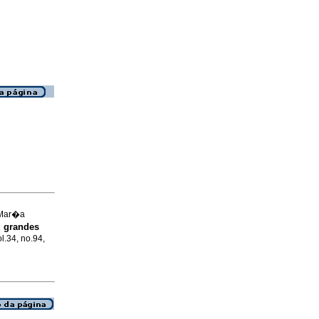
 Mar�a
:
grandes
l.34, no.94,